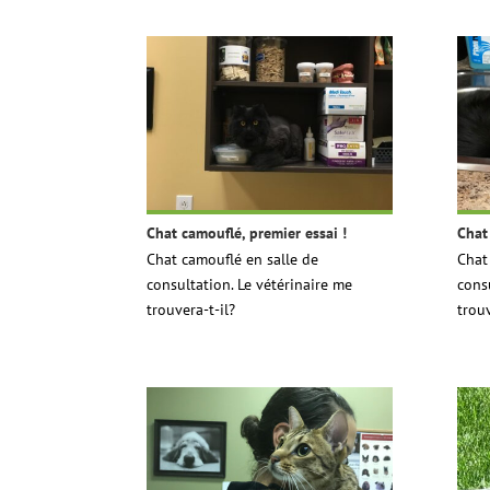
Chat camouflé, premier essai !
Chat
Chat camouflé en salle de
Chat
consultation. Le vétérinaire me
cons
trouvera-t-il?
trouv