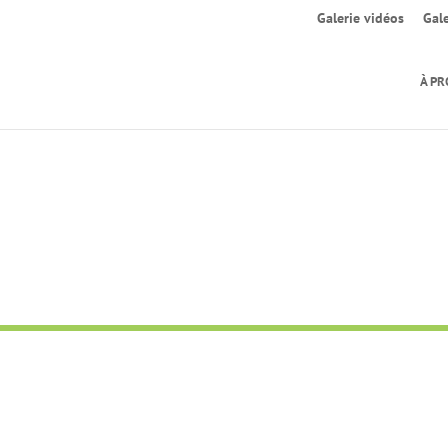
Galerie vidéos
Gal
À P