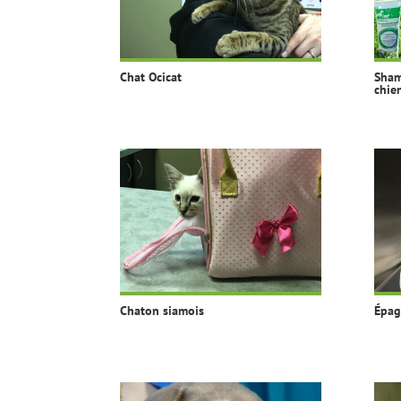
Chat Ocicat
Sham
chie
Chaton siamois
Épag