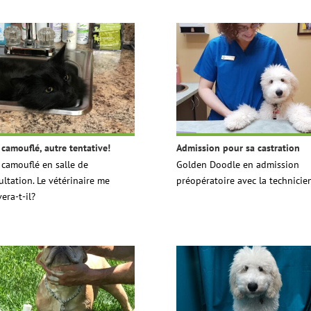
 camouflé, autre tentative!
Admission pour sa castration
 camouflé en salle de
Golden Doodle en admission
ultation. Le vétérinaire me
préopératoire avec la technicie
era-t-il?