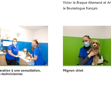
Victor le Braque Allemand et Ar
le Bouledogue français
aration à une consultation,
Mignon chiot
s-techniciennes