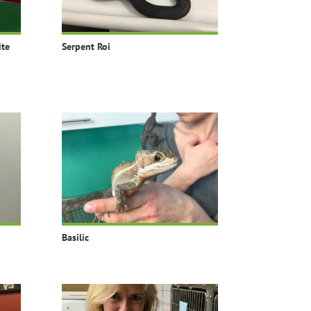
ite
Serpent Roi
Basilic