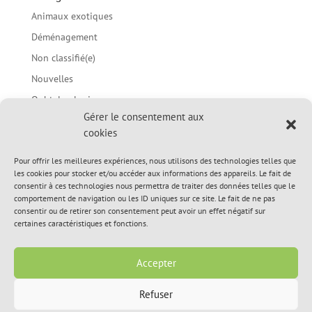
Animaux exotiques
Déménagement
Non classifié(e)
Nouvelles
Ophtalmologie
Gérer le consentement aux
Parasites
cookies
Prévention des morsures chez les enfants / Langage
corporel du chien
Pour offrir les meilleures expériences, nous utilisons des technologies telles que
les cookies pour stocker et/ou accéder aux informations des appareils. Le fait de
Sujets d'été
consentir à ces technologies nous permettra de traiter des données telles que le
Sujets du printemps
comportement de navigation ou les ID uniques sur ce site. Le fait de ne pas
consentir ou de retirer son consentement peut avoir un effet négatif sur
Sujets médicaux divers
certaines caractéristiques et fonctions.
Vidéos informationnelles
Accepter
Refuser
© 2020, Hôpital Vétérinaire de L’Île-Perrot Inc. All Rights