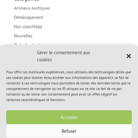
Animaux exotiques
Déménagement
Non classifié(e)
Nouvelles
Ophtalmologie
Gérer le consentement aux
Parasites
cookies
Prévention des morsures chez les enfants / Langage
corporel du chien
Pour offrir les meilleures expériences, nous utilisons des technologies telles que
les cookies pour stocker et/ou accéder aux informations des appareils. Le fait de
Sujets d'été
consentir à ces technologies nous permettra de traiter des données telles que le
Sujets du printemps
comportement de navigation ou les ID uniques sur ce site. Le fait de ne pas
consentir ou de retirer son consentement peut avoir un effet négatif sur
Sujets médicaux divers
certaines caractéristiques et fonctions.
Vidéos informationnelles
Accepter
Refuser
© 2020, Hôpital Vétérinaire de L’Île-Perrot Inc. All Rights