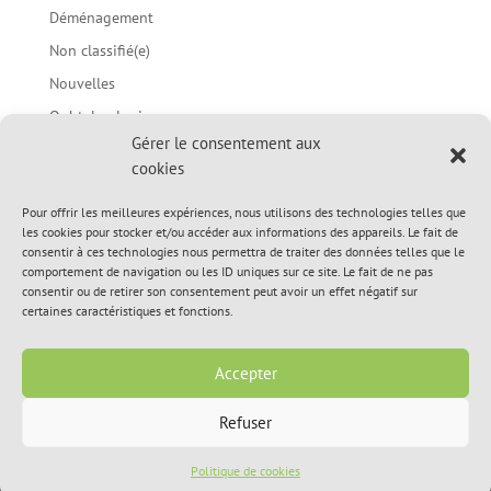
Déménagement
Non classifié(e)
Nouvelles
Ophtalmologie
Gérer le consentement aux
Parasites
cookies
Prévention des morsures chez les enfants / Langage
corporel du chien
Pour offrir les meilleures expériences, nous utilisons des technologies telles que
les cookies pour stocker et/ou accéder aux informations des appareils. Le fait de
Sujets d'été
consentir à ces technologies nous permettra de traiter des données telles que le
comportement de navigation ou les ID uniques sur ce site. Le fait de ne pas
Sujets du printemps
consentir ou de retirer son consentement peut avoir un effet négatif sur
Sujets médicaux divers
certaines caractéristiques et fonctions.
Vidéos informationnelles
Accepter
Refuser
© 2020, Hôpital Vétérinaire de L’Île-Perrot Inc. All Rights
Reserved.
Politique de cookies